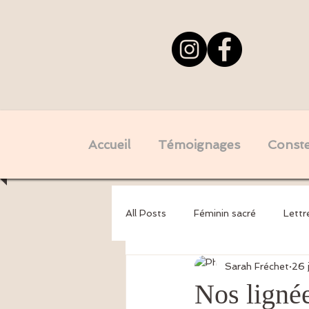
Accueil
Témoignages
Constel
All Posts
Féminin sacré
Lettr
Sarah Fréchet
26 
Psychogénéalogie - Mémoires tra
Nos lignée