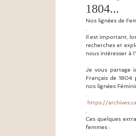
1804...
Amour
épigénétique
tr
Nos lignées de Femm
.
Il est important, l
recherches et expl
nous intéresser à l'h
Je vous partage ic
Français de 1804 
nos lignées Féminin
.
https://archives.
.
Ces quelques extrai
femmes :