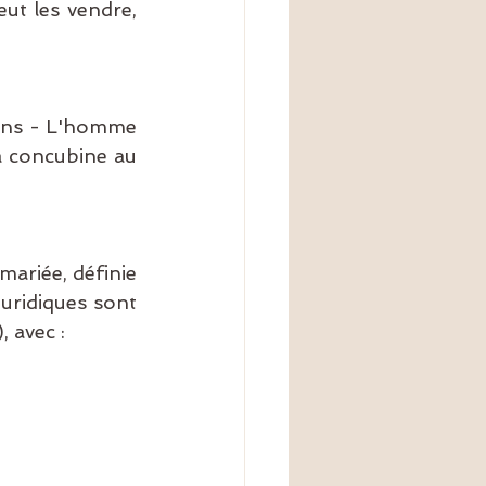
ut les vendre, 
ans - L'homme 
a concubine au 
ariée, définie 
uridiques sont 
, avec :