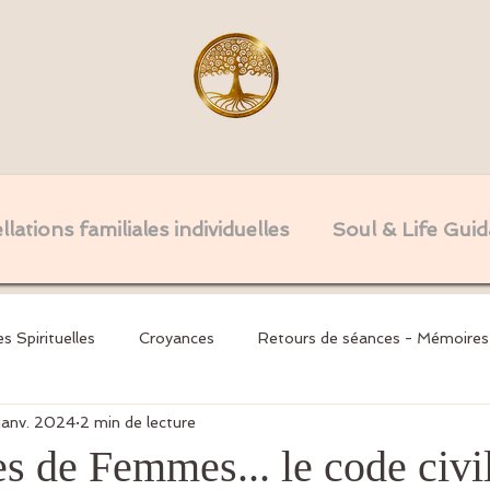
lations familiales individuelles
Soul & Life Gui
es Spirituelles
Croyances
Retours de séances - Mémoires
janv. 2024
2 min de lecture
nsgé
Invocations
Mémoires Karmiques & Serments
s de Femmes... le code civi