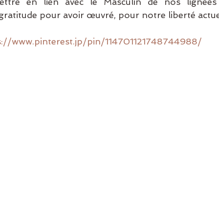
ettre en lien avec le Masculin de nos lignées 
gratitude pour avoir œuvré, pour notre liberté actue
s://www.pinterest.jp/pin/114701121748744988/