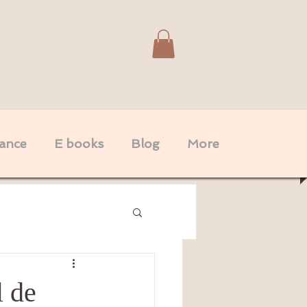
dance
E books
Blog
More
Spiritualité
Couple
l de