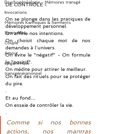
Psychogénéalogie - Mémoires transgé
DE CONTRÔLE ☾
.
Invocations
On se plonge dans les pratiques de 
Mémoires Karmiques & Serments
développement personnel.
Spiritualité
On affine nos intentions.
On choisit chaque mot de nos 
Couple
demandes à l’univers.
Amour
On évite le "négatif" - On formule 
le "positif".
épigénétique
On médite pour attirer le meilleur.
transgénérationnel
On fait des rituels pour se protéger 
du pire.
.
Et au fond…
On essaie de contrôler la vie.
.
Comme si nos bonnes 
actions, nos mantras 