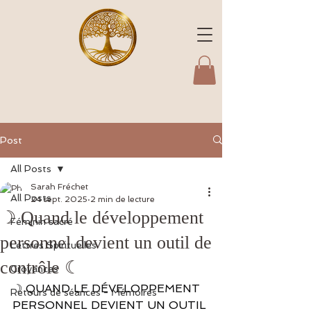
Post
All Posts
Sarah Fréchet
All Posts
24 sept. 2025
2 min de lecture
☽ Quand le développement
Féminin sacré
personnel devient un outil de
Lettres Spirituelles
contrôle ☾
Croyances
☽ QUAND LE DÉVELOPPEMENT 
Retours de séances - Mémoires
PERSONNEL DEVIENT UN OUTIL 