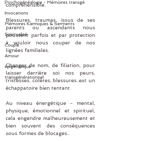
Psychogénéalogie - Mémoires transgé
compréhensible.
Invocations
Blessures, traumas, issus de ses 
Mémoires Karmiques & Serments
parents ou ascendants nous 
Spiritualité
poussent parfois et par protection 
à vouloir nous couper de nos 
Couple
lignées familiales.
Amour
Changer de nom, de filiation, pour 
épigénétique
laisser derrière soi nos peurs, 
transgénérationnel
tristesses, colères, blessures..est un 
échappatoire bien tentant.
Au niveau énergétique - mental, 
physique, émotionnel et spirituel, 
cela engendre malheureusement et 
bien souvent des conséquences 
sous formes de blocages..