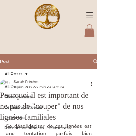
Post
All Posts
Sarah Fréchet
All Posts
11 juin 2022
2 min de lecture
Pourquoi il est important de
Féminin sacré
ne pas de "couper" de nos
Lettres Spirituelles
lignées familiales
Croyances
Se désolidariser de ces lignées est 
Retours de séances - Mémoires
une tentation parfois bien 