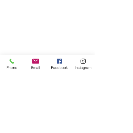
Phone
Email
Facebook
Instagram
.
Artiste Florence MENARD -Larmes 
de Compassion
source image: 
https://www.pinterest.fr/pin/7043
7480282710/
Retours de séances - Mémoires
Psychogénéalogie - Mémoires transgé