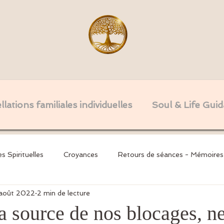
lations familiales individuelles
Soul & Life Gui
es Spirituelles
Croyances
Retours de séances - Mémoires
août 2022
2 min de lecture
nsgé
Invocations
Mémoires Karmiques & Serments
a source de nos blocages, ne