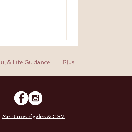
 sur la corrélation entre
res de guerre territoriales
thologies auto-immunes
, Crohn, SEP) - par Sarah
ul & Life Guidance
Plus
et
Mentions légales & CGV