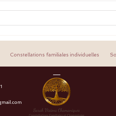
Le Syndrome du Jumeau Perdu :
Étude
Quand le corps raconte ce que
mémoi
l’âme a oublié
et pa
(MICI
Constellations familiales individuelles
So
Fréch
1
gmail.com