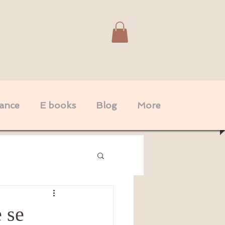
dance
E books
Blog
More
Spiritualité
Couple
 se