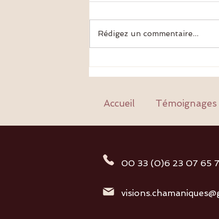
Rédigez un commentaire...
🌍 Et si la paix du monde de
demain commençait par tes
propres racines ?
Accueil
Témoignages
00 33 (0)6 23 07 65 7
visions.chamaniques@