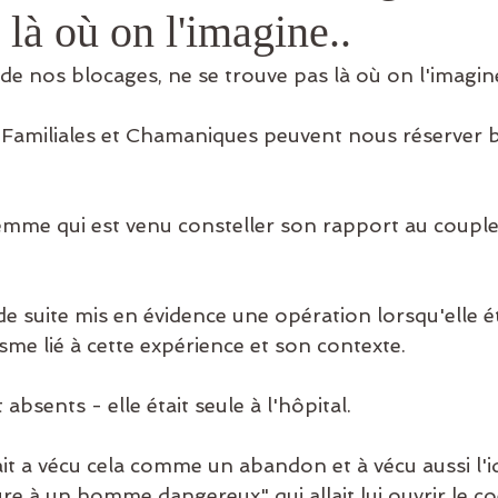
 là où on l'imagine..
ansgénérationnel
de nos blocages, ne se trouve pas là où on l'imagine
 Familiales et Chamaniques peuvent nous réserver b
emme qui est venu consteller son rapport au couple 
de suite mis en évidence une opération lorsqu'elle ét
me lié à cette expérience et son contexte.
absents - elle était seule à l'hôpital.
ait a vécu cela comme un abandon et à vécu aussi l'id
ure à un homme dangereux" qui allait lui ouvrir le coe