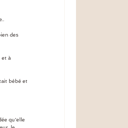
..
ien des 
et à 
ait bébé et 
ée qu'elle 
ur, le 