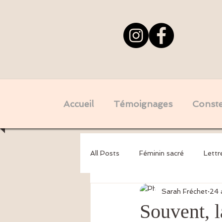
Accueil
Témoignages
Constel
All Posts
Féminin sacré
Lettr
Sarah Fréchet
24 
Psychogénéalogie - Mémoires tra
Souvent, l