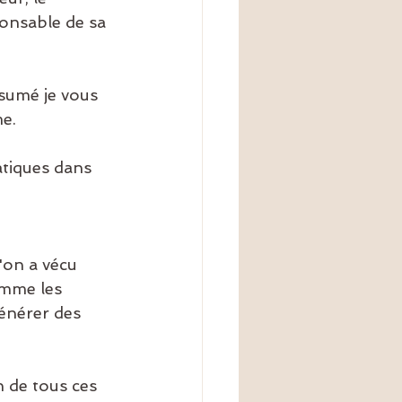
onsable de sa 
ésumé je vous 
me.
tiques dans 
'on a vécu 
omme les 
générer des 
 de tous ces 