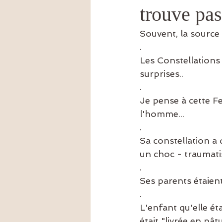
trouve pas
Amour
épigénétique
tr
Souvent, la source 
.
Les Constellations
surprises..
.
Je pense à cette F
l'homme...
.
Sa constellation a 
un choc - traumatis
.
Ses parents étaient 
.
L'enfant qu'elle ét
était "livrée en pât