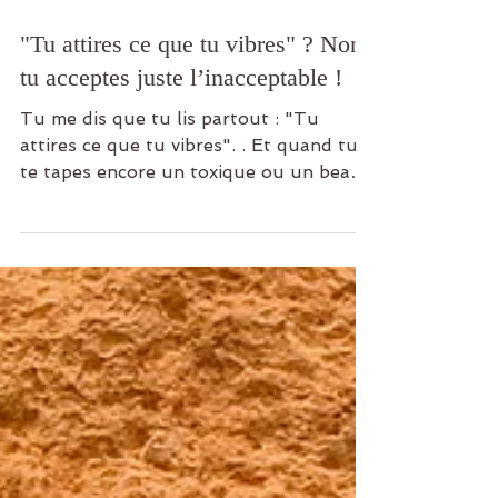
3 min de lecture
"Tu attires ce que tu vibres" ? Non,
tu acceptes juste l’inacceptable !
Tu me dis que tu lis partout : "Tu
attires ce que tu vibres". . Et quand tu
te tapes encore un toxique ou un beau
parleur, tu finis par culpabiliser en
mode : « Qu’est-ce qui cloche dans mon
énergie ? ». Cash : Rien ne cloche dans
ton énergie. Le problème, c'est ta porte.
Elle est grande ouverte !