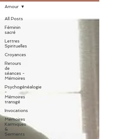
Amour
All Posts
Féminin
sacré
Lettres
Spirituelles
Croyances
Retours
de
séances -
Mémoires
Psychogénéalogie
-
Mémoires
transgé
Invocations
Mémoires
Karmiques
&
Serments