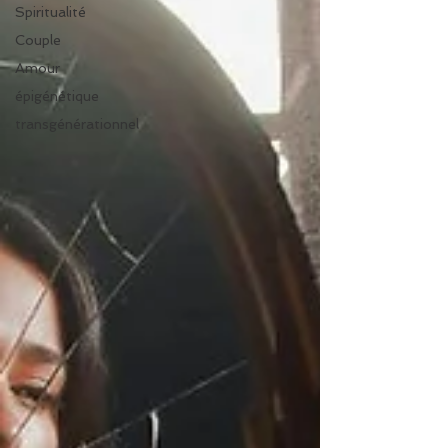
Spiritualité
Couple
Amour
épigénétique
transgénérationnel