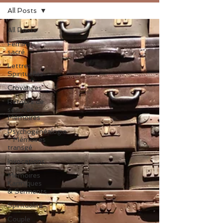
All Posts
All Posts
Féminin
sacré
Lettres
Spirituelles
Croyances
Retours de
séances -
Mémoires
Psychogénéalogie
- Mémoires
transgé
Invocations
Mémoires
Karmiques
& Serments
Spiritualité
Couple