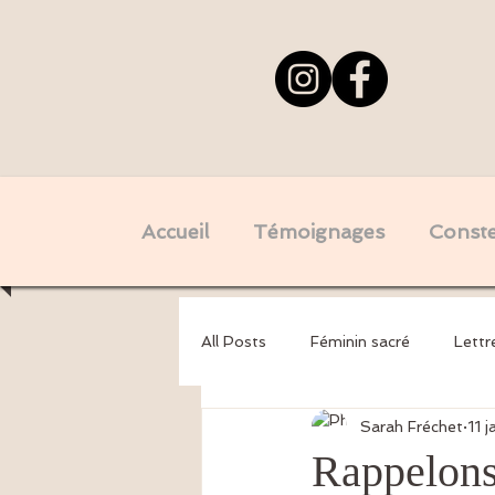
Accueil
Témoignages
Constel
All Posts
Féminin sacré
Lettr
Sarah Fréchet
11 
Psychogénéalogie - Mémoires tra
Rappelons