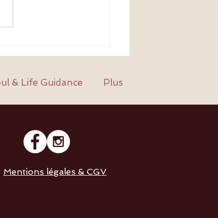
yndrome du Jumeau Perdu :
 le corps raconte ce que
 a oublié
ul & Life Guidance
Plus
Mentions légales & CGV