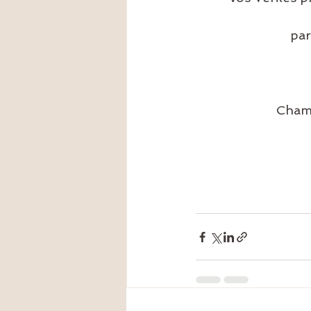
par
Cham