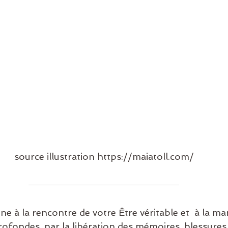
source illustration https://maiatoll.com/
 à la rencontre de votre Être véritable et  à la man
rofondes, par la libération des mémoires, blessures, 