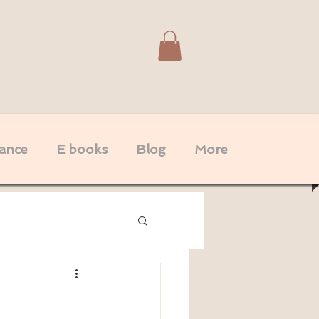
dance
E books
Blog
More
Spiritualité
Couple