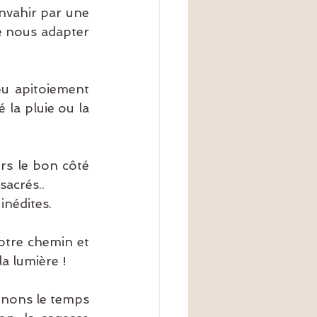
vahir par une 
e nous adapter 
u apitoiement 
a pluie ou la 
s le bon côté 
sacrés..
inédites.
otre chemin et 
a lumière !
enons le temps 