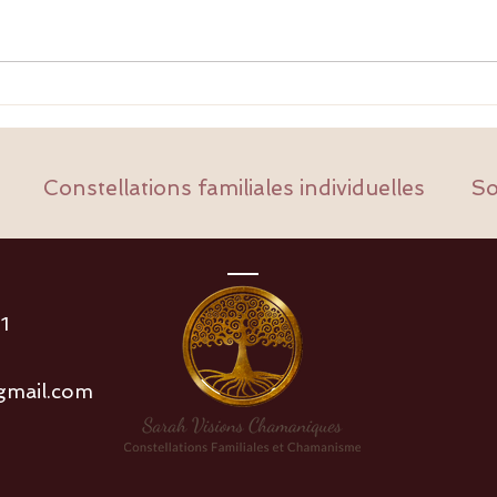
Le S
🌍 Et si la paix du monde de
Quand
demain commençait par tes
l’âme
propres racines ?
Constellations familiales individuelles
So
1
gmail.com