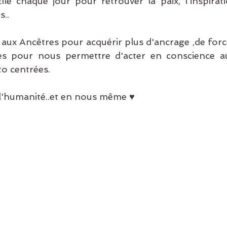
lle chaque jour pour retrouver la paix, l'inspirati
s..
aux Ancêtres pour acquérir plus d'ancrage ,de force,
es pour nous permettre d'acter en conscience a
to centrées.
n l'humanité..et en nous même ♥