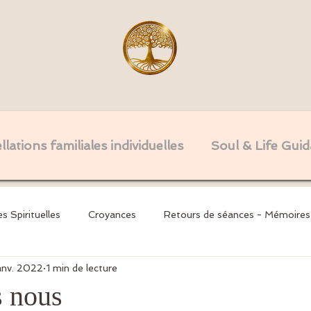
lations familiales individuelles
Soul & Life Gui
es Spirituelles
Croyances
Retours de séances - Mémoires
janv. 2022
1 min de lecture
nsgé
Invocations
Mémoires Karmiques & Serments
 nous