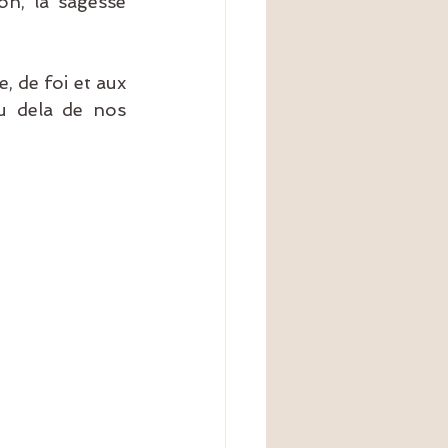
on, la sagesse 
 de foi et aux 
u dela de nos 