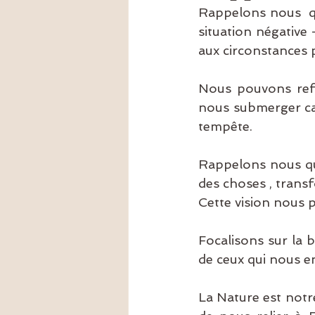
Rappelons nous  qu
Amour
épigénétique
tr
situation négative 
aux circonstances p
Nous pouvons refus
nous submerger car
tempête.
Rappelons nous que
des choses , transf
Cette vision nous p
Focalisons sur la b
de ceux qui nous e
La Nature est notr