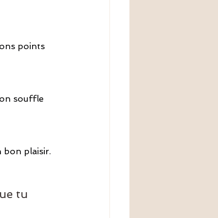
bons points 
ton souffle 
 bon plaisir.
ue tu 
 