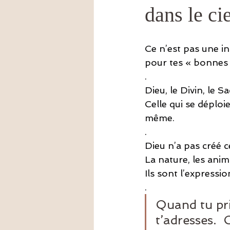
dans le cie
Amour
épigénétique
tr
Ce n’est pas une in
pour tes « bonnes 
.
Dieu, le Divin, le S
Celle qui se déploi
même.
.
Dieu n’a pas créé 
La nature, les anima
Ils sont l’expressio
.
Quand tu prie
t’adresses.  