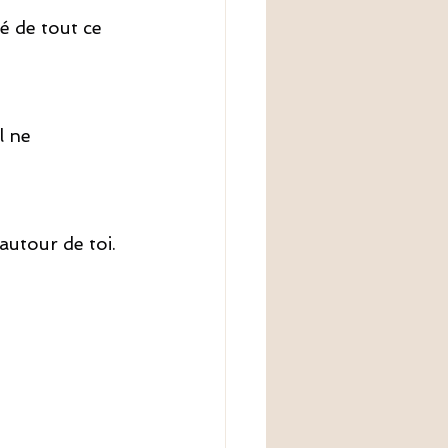
té de tout ce 
l ne 
autour de toi.