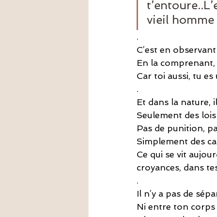
t’entoure..L’
vieil homme b
.
C’est en observant 
En la comprenant, 
Car toi aussi, tu es
.
Et dans la nature, i
Seulement des lois 
Pas de punition, p
Simplement des cau
Ce qui se vit aujou
croyances, dans te
.
Il n’y a pas de sépa
Ni entre ton corps 