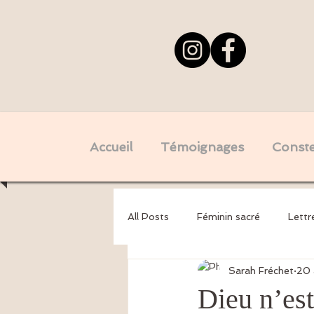
Accueil
Témoignages
Constel
All Posts
Féminin sacré
Lettr
Sarah Fréchet
20 
Psychogénéalogie - Mémoires tra
Dieu n’est