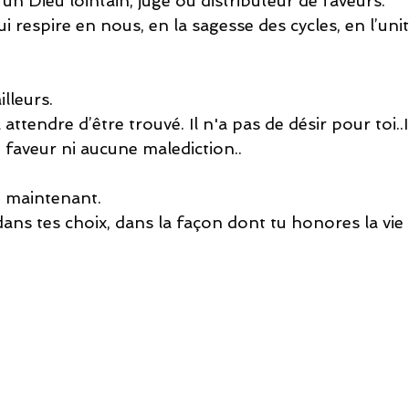
 un Dieu lointain, juge ou distributeur de faveurs.
ui respire en nous, en la sagesse des cycles, en l’uni
illeurs.
à attendre d’être trouvé. Il n'a pas de désir pour toi..I
 faveur ni aucune malediction..
 et maintenant.
ans tes choix, dans la façon dont tu honores la vie 