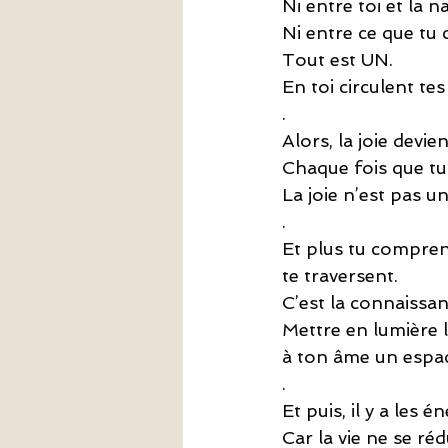
Ni entre toi et la n
Ni entre ce que tu 
Tout est UN.
En toi circulent tes
.
Alors, la joie devie
Chaque fois que tu 
La joie n’est pas u
.
Et plus tu comprends
te traversent.
C’est la connaissan
Mettre en lumière 
à ton âme un espace
.
Et puis, il y a les é
Car la vie ne se réd