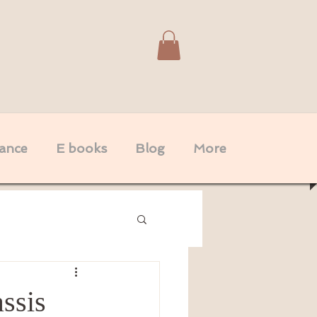
dance
E books
Blog
More
Spiritualité
Couple
ssis