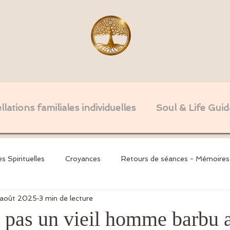
lations familiales individuelles
Soul & Life Gui
es Spirituelles
Croyances
Retours de séances - Mémoires
août 2025
3 min de lecture
nsgé
Invocations
Mémoires Karmiques & Serments
 pas un vieil homme barbu a