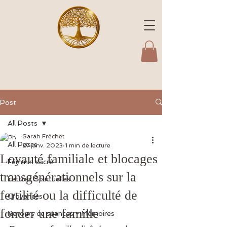
Post
All Posts
Sarah Fréchet
All Posts
27 janv. 2023
1 min de lecture
Loyauté familiale et blocages
Féminin sacré
transgénérationnels sur la
Lettres Spirituelles
fertilité ou la difficulté de
Croyances
fonder une famille
Retours de séances - Mémoires