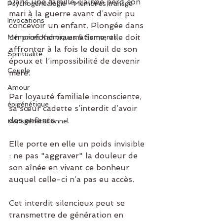
Dans une famille, l’aînée perd son 
Psychogénéalogie - Mémoires transgé
mari à la guerre avant d’avoir pu 
Invocations
concevoir un enfant. Plongée dans 
un profond traumatisme, elle doit 
Mémoires Karmiques & Serments
affronter à la fois le deuil de son 
Spiritualité
époux et l’impossibilité de devenir 
Couple
mère.
Amour
Par loyauté familiale inconsciente, 
épigénétique
sa sœur cadette s’interdit d’avoir 
des enfants. 
transgénérationnel
Elle porte en elle un poids invisible 
: ne pas "aggraver" la douleur de 
son aînée en vivant ce bonheur 
auquel celle-ci n’a pas eu accès. 
Cet interdit silencieux peut se 
transmettre de génération en 